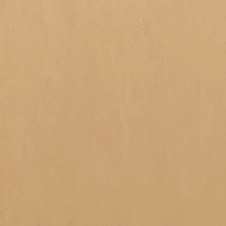
Startseite
Produkte
Kategorien
Kontakt
🇩🇪 DE
🇹🇷
TR
🇩🇪
DE
🇺🇸
EN
Antriebe
PLC
Bedienpanels
Industrie-PC
Startseite